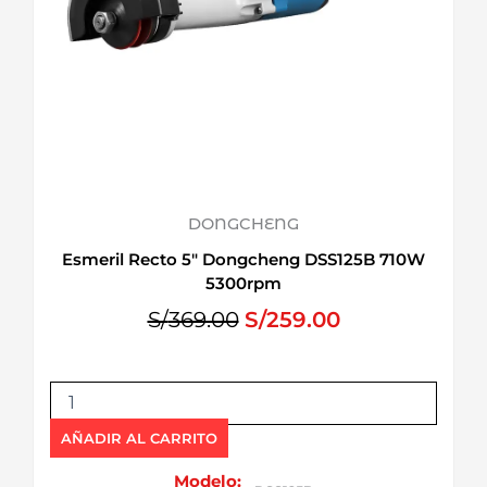
DONGCHENG
Esmeril Recto 5″ Dongcheng DSS125B 710W
5300rpm
E
E
S/
369.00
S/
259.00
l
l
p
p
E
r
r
s
e
e
m
AÑADIR AL CARRITO
c
c
e
i
i
r
Modelo: