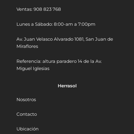
S
Ventas: 908 823 768
1
5
0
Lunes a Sábado: 8:00-am a 7:00pm
1
0
Av. Juan Velasco Alvarado 1081, San Juan de
2
Miraflores
0
W
5
Referencia: altura paradero 14 de la Av.
0
Miguel Iglesias
0
0
r
Herrasol
p
m
Nosotros
c
a
n
Contacto
t
i
Ubicación
d