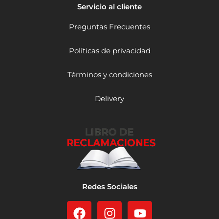
a
Servicio al cliente
d
Preguntas Frecuentes
Políticas de privacidad
Términos y condiciones
Delivery
Redes Sociales
F
I
Y
a
n
o