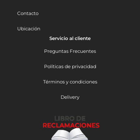
H
P
Contacto
c
o
Ubicación
n
L
Servicio al cliente
á
s
Preguntas Frecuentes
e
r
Políticas de privacidad
G
u
í
Términos y condiciones
a
y
Delivery
L
u
z
L
E
D
c