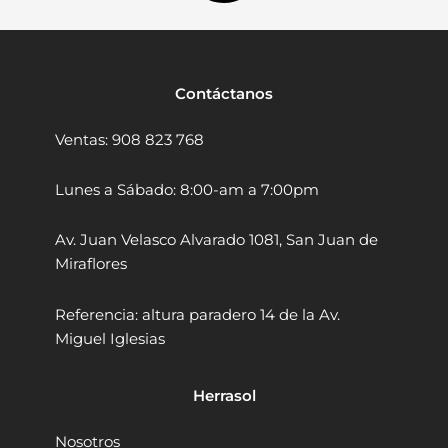
d
9
0
u
.
.
s
t
0
r
0
Contáctanos
i
.
a
Ventas: 908 823 768
l
K
a
Lunes a Sábado: 8:00-am a 7:00pm
i
l
Av. Juan Velasco Alvarado 1081, San Juan de
i
Miraflores
K
L
8
Referencia: altura paradero 14 de la Av.
3
Miguel Iglesias
5
2
0
Herrasol
m
m
Nosotros
1