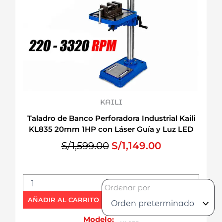
KAILI
Taladro de Banco Perforadora Industrial Kaili
KL835 20mm 1HP con Láser Guía y Luz LED
E
E
S/
1,599.00
S/
1,149.00
l
l
p
p
T
r
r
Ordenar por
a
e
e
l
AÑADIR AL CARRITO
c
c
a
i
i
d
Modelo: