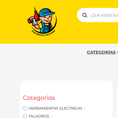
Ir
Búsqueda
al
de
contenido
productos
CATEGORÍAS
Categorías
HERRAMIENTAS ELECTRICAS
1
TALADROS
1