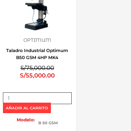
OPTIMUM
Taladro Industrial Optimum
B50 GSM 4HP MK4
E
E
S/
75,000.00
l
l
S/
55,000.00
p
p
r
r
T
e
e
a
c
c
l
AÑADIR AL CARRITO
i
i
a
d
Modelo:
o
o
B 50 GSM
r
o
a
o