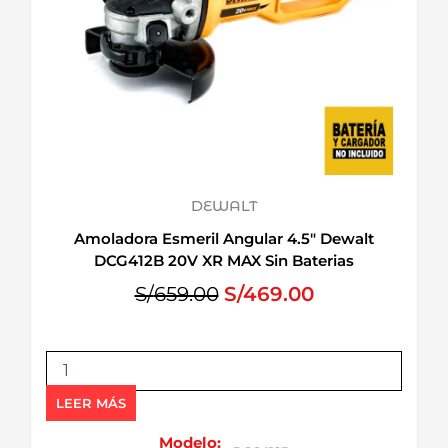
DEWALT
Amoladora Esmeril Angular 4.5″ Dewalt
DCG412B 20V XR MAX Sin Baterias
E
E
S/
659.00
S/
469.00
l
l
p
p
A
r
r
m
e
e
o
LEER MÁS
c
c
l
i
i
a
Modelo: