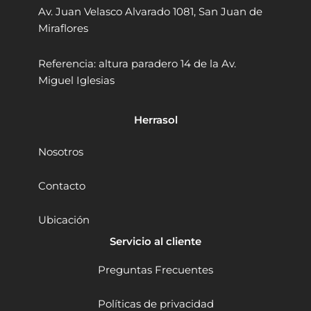
5
n
Av. Juan Velasco Alvarado 1081, San Juan de
E
t
Miraflores
M
i
2
d
0
Referencia: altura paradero 14 de la Av.
a
V
d
Miguel Iglesias
2
B
a
Herrasol
t
x
Nosotros
4
A
h
Contacto
B
r
Ubicación
u
s
Servicio al cliente
h
l
Preguntas Frecuentes
e
s
Políticas de privacidad
s