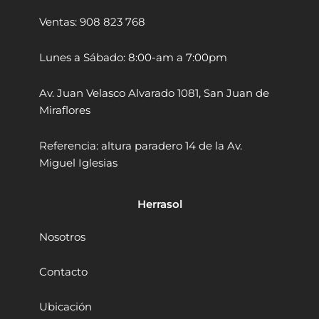
a
Ventas: 908 823 768
l
t
D
Lunes a Sábado: 8:00-am a 7:00pm
H
S
Av. Juan Velasco Alvarado 1081, San Juan de
7
Miraflores
9
0
A
Referencia: altura paradero 14 de la Av.
B
Miguel Iglesias
2
x
6
Herrasol
0
V
Nosotros
(
1
2
Contacto
0
V
Ubicación
)