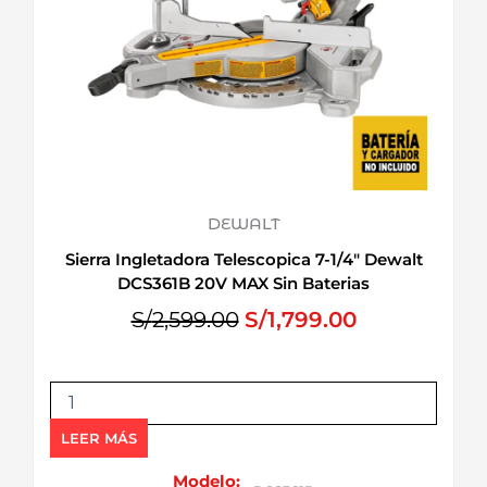
DEWALT
Sierra Ingletadora Telescopica 7-1/4″ Dewalt
DCS361B 20V MAX Sin Baterias
E
E
S/
2,599.00
S/
1,799.00
l
l
p
p
S
r
r
i
e
e
e
LEER MÁS
c
c
r
i
i
r
Modelo: