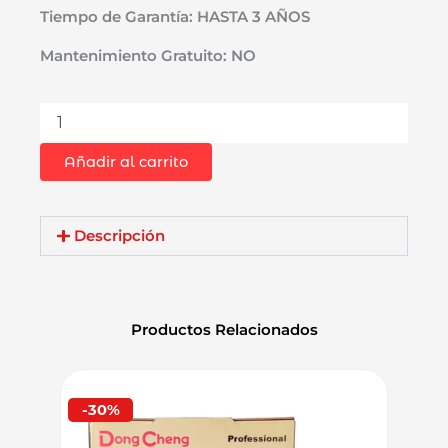
Tiempo de Garantía: HASTA 3 AÑOS
Mantenimiento Gratuito: NO
Amoladora
Esmeril
Angular
Añadir al carrito
9″
Bosch
GWS
30-
Descripción
230
PB
2800W
Hombre
Productos Relacionados
Muerto
Brushless
cantidad
-30%
-38%