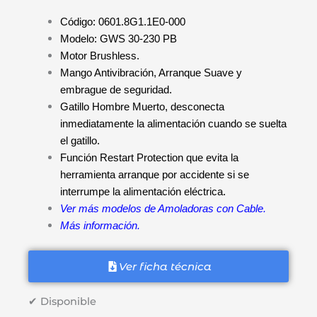
original
actual
Código: 0601.8G1.1E0-000
era:
es:
Modelo: GWS 30-230 PB
S/2,199.00.
S/1,699.00.
Motor Brushless.
Mango Antivibración, Arranque Suave y
embrague de seguridad.
Gatillo Hombre Muerto, desconecta
inmediatamente la alimentación cuando se suelta
el gatillo.
Función Restart Protection que evita la
herramienta arranque por accidente si se
interrumpe la alimentación eléctrica.
Ver más modelos de Amoladoras con Cable.
Más información.
Ver ficha técnica
✔ Disponible