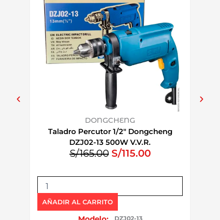
DONGCHENG
Taladro Percutor 1/2″ Dongcheng
Esmer
DZJ02-13 500W V.V.R.
E
E
S/
165.00
S/
115.00
l
l
p
p
T
E
r
r
a
s
e
e
l
m
AÑADIR AL CARRITO
AÑAD
a
c
c
e
Modelo:
DZJ02-13