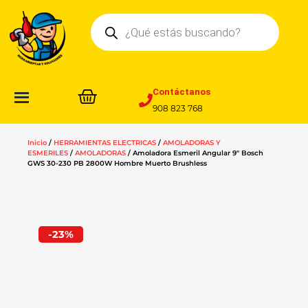
Ir
Búsqueda
al
de
contenido
productos
Contáctanos
908 823 768
Inicio
/
HERRAMIENTAS ELECTRICAS
/
AMOLADORAS Y
ESMERILES
/
AMOLADORAS
/ Amoladora Esmeril Angular 9″ Bosch
GWS 30-230 PB 2800W Hombre Muerto Brushless
-23%