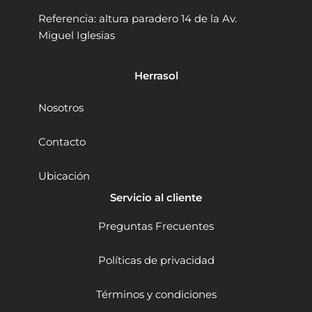
g
.
.
g
Referencia: altura paradero 14 de la Av.
D
c
0
Miguel Iglesias
Z
h
0
J
e
.
0
n
Herrasol
2
g
-
D
1
S
Nosotros
3
S
5
1
Contacto
0
5
0
0
Ubicación
W
1
V
0
Servicio al cliente
.
2
V
0
Preguntas Frecuentes
.
W
R
5
.
0
Políticas de privacidad
c
0
a
0
Términos y condiciones
n
r