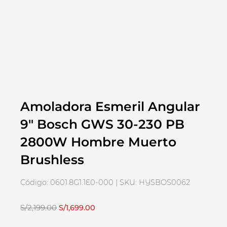
Amoladora Esmeril Angular
9″ Bosch GWS 30-230 PB
2800W Hombre Muerto
Brushless
Código: 0601.8G1.1E0-000 | SKU: HYSBOS0062
El
El
S/
2,199.00
S/
1,699.00
precio
precio