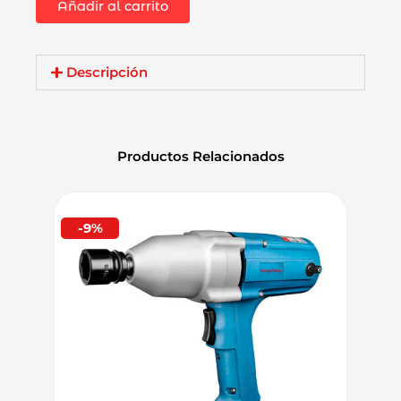
Añadir al carrito
Pintura
Dongcheng
DQU02-
160B
Descripción
1010W
160mm
cantidad
Productos Relacionados
-9%
-9%