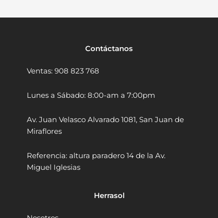
t
d
n
l
o
e
a
e
1
D
/
l
s
r
2
y
e
:
Contáctanos
"
w
r
S
D
a
a
/
Ventas: 908 823 768
o
l
:
2
n
l
g
S
6
Y
Lunes a Sábado: 8:00-am a 7:00pm
c
e
/
9
h
s
2
.
Av. Juan Velasco Alvarado 1081, San Juan de
e
o
9
9
n
1
Miraflores
6
0
g
/
D
.
.
4
Referencia: altura paradero 14 de la Av.
P
"
9
Miguel Iglesias
B
D
0
1
o
.
6
n
Herrasol
4
g
5
c
0
h
Nosotros