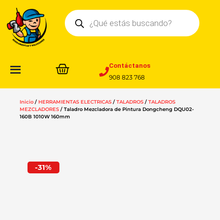
Ir
Búsqueda
al
de
contenido
productos
Contáctanos
908 823 768
Inicio
/
HERRAMIENTAS ELECTRICAS
/
TALADROS
/
TALADROS
MEZCLADORES
/ Taladro Mezcladora de Pintura Dongcheng DQU02-
160B 1010W 160mm
-31%