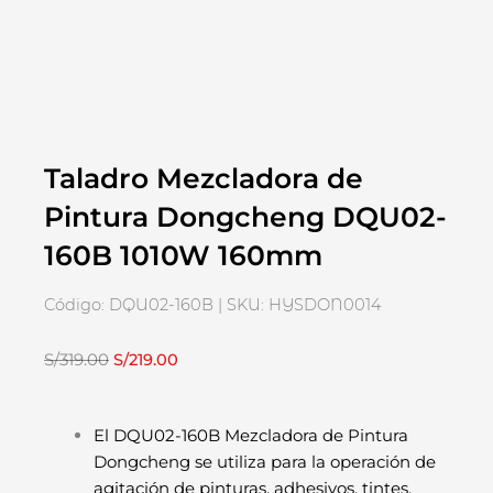
Taladro Mezcladora de
Pintura Dongcheng DQU02-
160B 1010W 160mm
Código: DQU02-160B | SKU: HYSDON0014
El
El
S/
319.00
S/
219.00
precio
precio
original
actual
El DQU02-160B Mezcladora de Pintura
era:
es:
Dongcheng se utiliza para la operación de
S/319.00.
S/219.00.
agitación de pinturas, adhesivos, tintes,