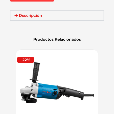
RHPW140001
1400W
90Bar
Descripción
8L/min
cantidad
Productos Relacionados
-22%
-30%