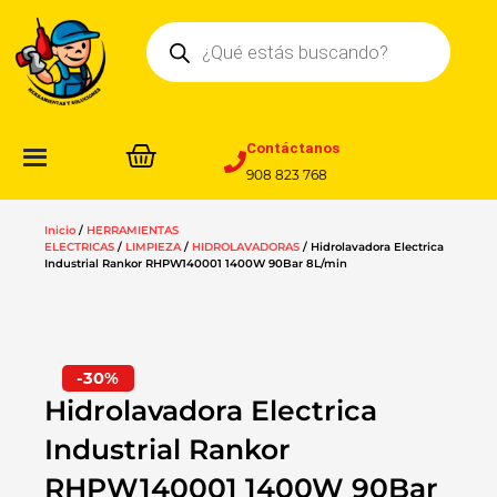
Ir
Búsqueda
al
de
contenido
productos
Contáctanos
908 823 768
Inicio
/
HERRAMIENTAS
ELECTRICAS
/
LIMPIEZA
/
HIDROLAVADORAS
/ Hidrolavadora Electrica
Industrial Rankor RHPW140001 1400W 90Bar 8L/min
-30%
Hidrolavadora Electrica
Industrial Rankor
RHPW140001 1400W 90Bar