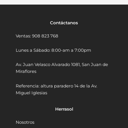
n
l
r
r
a
e
i
i
l
l
s
l
A
A
e
:
Contáctanos
n
n
r
S
g
g
a
/
Ventas: 908 823 768
u
u
:
2
l
l
a
S
4
a
Lunes a Sábado: 8:00-am a 7:00pm
r
r
/
9
5
4
3
.
Av. Juan Velasco Alvarado 1081, San Juan de
"
.
1
9
D
5
Miraflores
9
0
o
"
n
.
.
D
Referencia: altura paradero 14 de la Av.
g
o
9
Miguel Iglesias
c
n
0
h
g
.
e
c
Herrasol
n
h
g
e
D
n
Nosotros
S
g