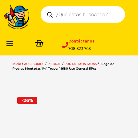
Ir
Búsqueda
al
de
contenido
productos
Contáctanos
908 823 768
Inicio
/
ACCESORIOS
/
PIEDRAS
/
PUNTAS MONTADAS
/ Juego de
Piedras Montadas 1/4″ Truper 11680 Uso General 5Pcs
-26%