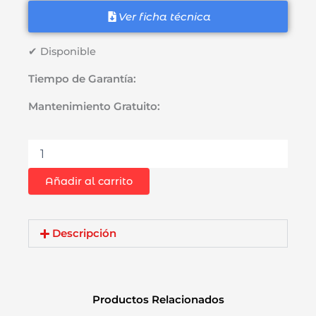
era:
es:
Ver ficha técnica
S/16.00.
S/11.90.
✔ Disponible
Tiempo de Garantía:
Mantenimiento Gratuito:
Juego
de
Piedras
Añadir al carrito
Montadas
1/4"
Truper
11680
Descripción
Uso
General
5Pcs
cantidad
Productos Relacionados