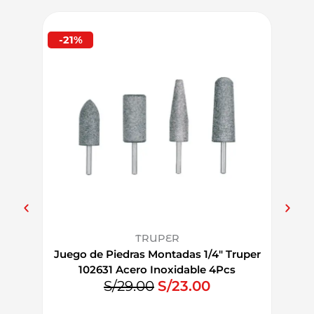
-21%
-26%
TRUPER
Juego de Piedras Montadas 1/4″ Truper
Juego
102631 Acero Inoxidable 4Pcs
E
E
S/
29.00
S/
23.00
l
l