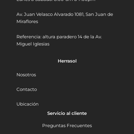
1
1
/
.
/
/
2
0
Av. Juan Velasco Alvarado 1081, San Juan de
4
4
9
0
"
"
Miraflores
.
.
T
T
r
0
r
Referencia: altura paradero 14 de la Av.
u
u
0
Miguel Iglesias
p
p
.
e
e
r
r
Herrasol
1
1
0
2
2
4
Nosotros
6
4
3
4
Contacto
1
A
A
l
Ubicación
c
t
e
o
Servicio al cliente
r
R
o
e
Preguntas Frecuentes
I
n
n
d