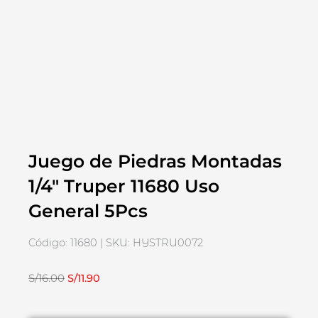
Juego de Piedras Montadas
1/4″ Truper 11680 Uso
General 5Pcs
Código: 11680 | SKU: HYSTRU0072
El
El
S/
16.00
S/
11.90
precio
precio
original
actual