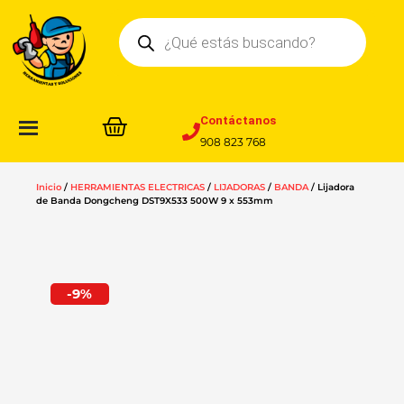
Ir
Búsqueda
al
de
contenido
productos
Contáctanos
908 823 768
Inicio
/
HERRAMIENTAS ELECTRICAS
/
LIJADORAS
/
BANDA
/ Lijadora
de Banda Dongcheng DST9X533 500W 9 x 553mm
-9%