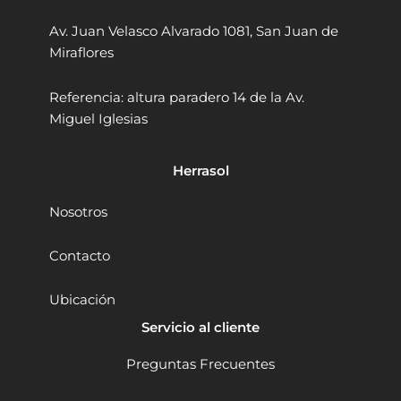
/
9
4
c
2
.
Av. Juan Velasco Alvarado 1081, San Juan de
.
h
9
0
5
e
Miraflores
9
0
"
n
D
.
.
g
Referencia: altura paradero 14 de la Av.
o
D
0
Miguel Iglesias
n
Z
0
g
J
.
c
0
Herrasol
h
2
e
-
n
1
Nosotros
g
3
D
5
Contacto
S
0
M
0
Ubicación
0
W
6
V
Servicio al cliente
-
.
1
V
Preguntas Frecuentes
1
.
5
R