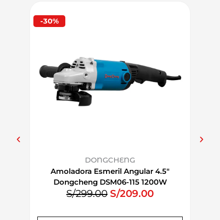
-30%
-30%
DONGCHENG
Amoladora Esmeril Angular 4.5″
Ta
Dongcheng DSM06-115 1200W
E
E
S/
299.00
S/
209.00
11800rpm
l
l
p
p