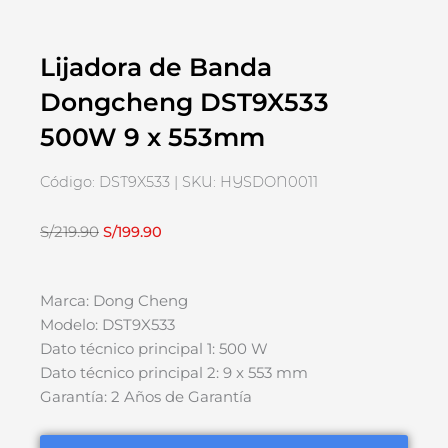
Lijadora de Banda
Dongcheng DST9X533
500W 9 x 553mm
Código: DST9X533 | SKU: HYSDON0011
El
El
S/
219.90
S/
199.90
precio
precio
original
actual
Marca: Dong Cheng
era:
es:
Modelo: DST9X533
S/219.90.
S/199.90.
Dato técnico principal 1: 500 W
Dato técnico principal 2: 9 x 553 mm
Garantía: 2 Años de Garantía