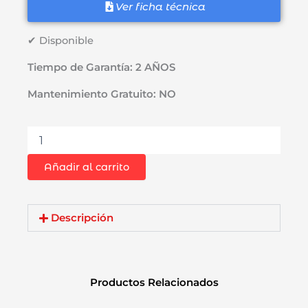
Ver ficha técnica
✔ Disponible
Tiempo de Garantía: 2 AÑOS
Mantenimiento Gratuito: NO
Lijadora
de
Banda
Añadir al carrito
Dongcheng
DST9X533
500W
9
Descripción
x
553mm
cantidad
Productos Relacionados