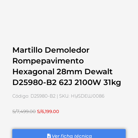
Martillo Demoledor
Rompepavimento
Hexagonal 28mm Dewalt
D25980-B2 62J 2100W 31kg
Código: D25980-B2 | SKU: HYSDEW0086
El
El
S/
7,499.00
S/
6,199.00
precio
precio
original
actual
era:
es:
Ver ficha técnica