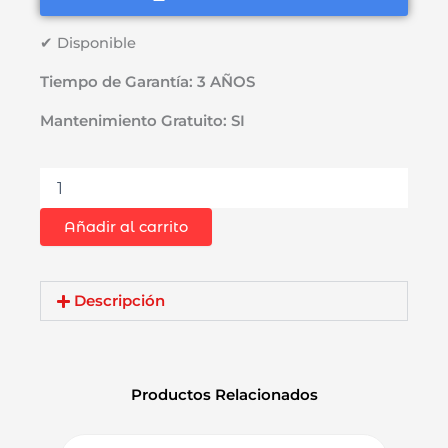
S/7,499.00.
S/6,199.00.
✔ Disponible
Tiempo de Garantía: 3 AÑOS
Mantenimiento Gratuito: SI
Martillo
Demoledor
Rompepavimento
Añadir al carrito
Hexagonal
28mm
Dewalt
D25980-
Descripción
B2
62J
2100W
31kg
Productos Relacionados
cantidad