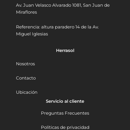
2
.
Av. Juan Velasco Alvarado 1081, San Juan de
e
h
9
9
n
e
Miraflores
6
0
g
n
D
.
.
g
Referencia: altura paradero 14 de la Av.
P
D
9
Miguel Iglesias
B
Z
0
1
J
.
6
0
Herrasol
4
2
5
-
0
1
Nosotros
W
3
M
5
Contacto
1
0
0
0
Ubicación
-
W
M
V
Servicio al cliente
1
.
6
V
Preguntas Frecuentes
2
.
4
R
0
Políticas de privacidad
.