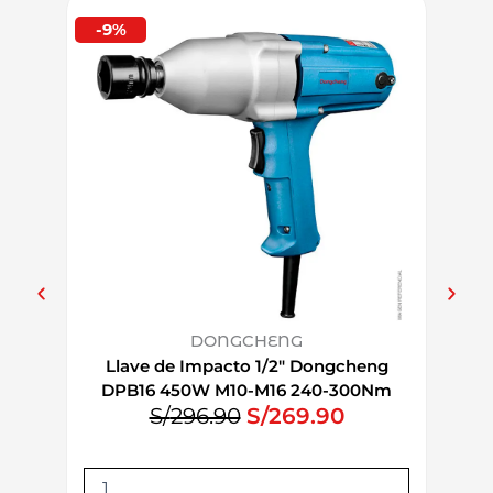
-9%
-30%
DONGCHENG
Llave de Impacto 1/2″ Dongcheng
Ta
DPB16 450W M10-M16 240-300Nm
E
E
S/
296.90
S/
269.90
l
l
p
p
L
T