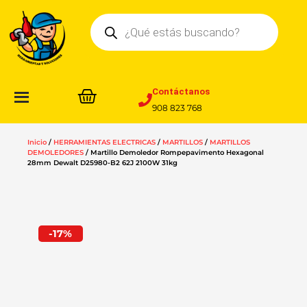
Ir
Búsqueda
al
de
contenido
productos
Contáctanos
908 823 768
Inicio
/
HERRAMIENTAS ELECTRICAS
/
MARTILLOS
/
MARTILLOS
DEMOLEDORES
/ Martillo Demoledor Rompepavimento Hexagonal
28mm Dewalt D25980-B2 62J 2100W 31kg
-17%