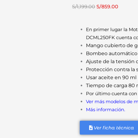
El
El
S/
1,199.00
S/
859.00
precio
precio
original
actual
En primer lugar la Mo
era:
es:
DCML250FK cuenta con
S/1,199.00.
S/859.00
Mango cubierto de 
Bombeo automático d
Ajuste de la tensión 
Protección contra la
Usar aceite en 90 ml
Tiempo de carga 80 
Por último cuenta con 
Ver más modelos de mo
Más información.
Ver ficha técnica