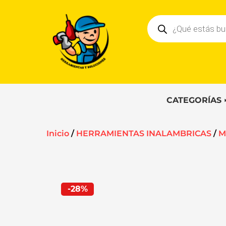
Ir
Búsqueda
al
de
contenido
productos
CATEGORÍAS
Inicio
/
HERRAMIENTAS INALAMBRICAS
/
M
-28%