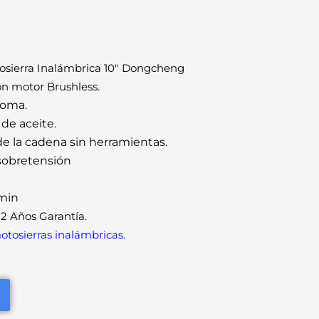
tosierra Inalámbrica 10″ Dongcheng
 motor Brushless.
.
goma.
e aceite.
de la cadena sin herramientas.
 sobretensión
min
2 Años Garantía.
tosierras inalámbricas.