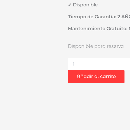
✔ Disponible
Tiempo de Garantía: 2 A
Mantenimiento Gratuito:
Motosierra
Disponible para reserva
Inalámbrica
10"
Dongcheng
DCML250FK
20V
Añadir al carrito
2Bat
x
5Ah
Brushless
cantidad