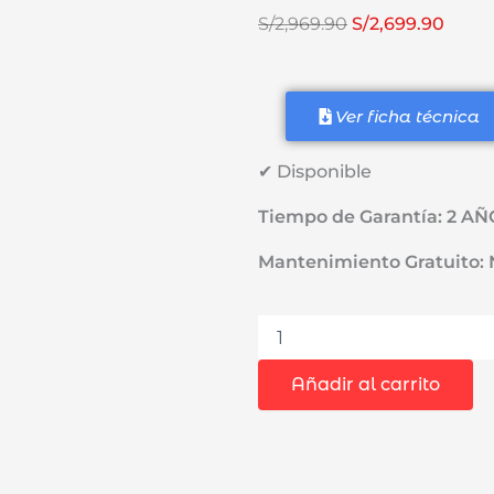
El
El
S/
2,969.90
S/
2,699.90
precio
preci
original
actua
era:
es:
Ver ficha técnica
S/2,969.90.
S/2,69
✔ Disponible
Tiempo de Garantía: 2 A
Mantenimiento Gratuito:
Pulverizadora
de
Aire
Añadir al carrito
de
Alta
Presión
sin
Aire