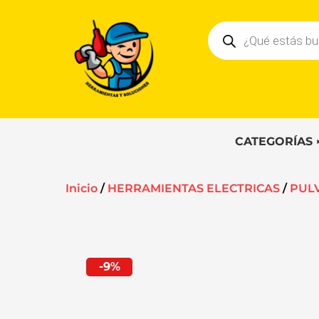
Ir
Búsqueda
al
de
contenido
productos
CATEGORÍAS
Inicio
/
HERRAMIENTAS ELECTRICAS
/
PUL
-9%