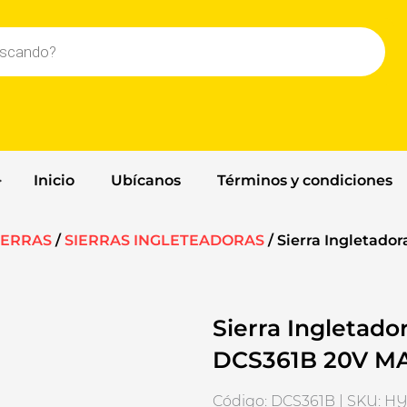
Inicio
Ubícanos
Términos y condiciones
IERRAS
/
SIERRAS INGLETEADORAS
/ Sierra Ingletado
Sierra Ingletado
DCS361B 20V MAX
Código: DCS361B | SKU: