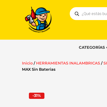
Ir
Búsqueda
al
de
contenido
productos
CATEGORÍAS
Inicio
/
HERRAMIENTAS INALAMBRICAS
/
S
MAX Sin Baterias
-31%