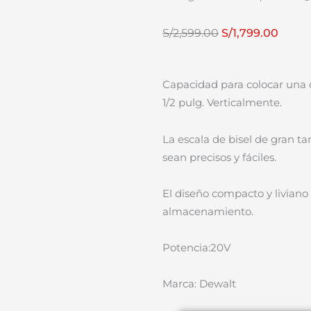
El
El
S/
2,599.00
S/
1,799.00
precio
preci
original
actua
Capacidad para colocar una 
era:
es:
1/2 pulg. Verticalmente.
S/2,599.00.
S/1,79
La escala de bisel de gran t
sean precisos y fáciles.
El diseño compacto y liviano 
almacenamiento.
Potencia:20V
Marca: Dewalt