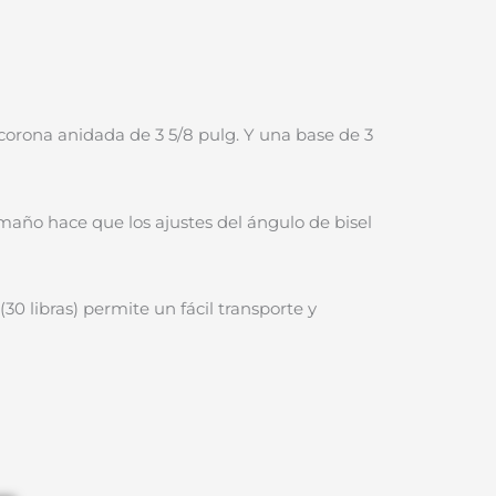
o
l
corona anidada de 3 5/8 pulg. Y una base de 3
9.00.
amaño hace que los ajustes del ángulo de bisel
(30 libras) permite un fácil transporte y