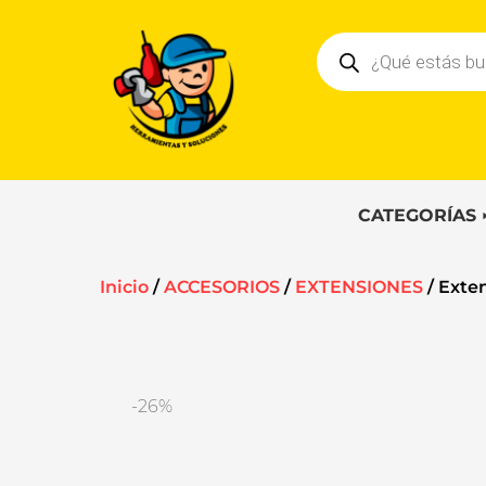
Ir
Búsqueda
al
de
contenido
productos
CATEGORÍAS
Inicio
/
ACCESORIOS
/
EXTENSIONES
/ Exten
-26%