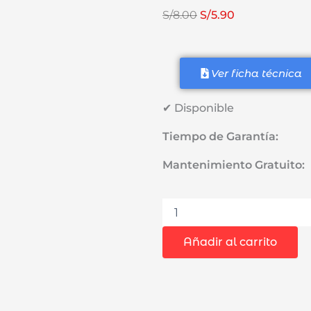
El
El
S/
8.00
S/
5.90
precio
precio
original
actual
era:
es:
Ver ficha técnica
S/8.00.
S/5.90.
✔ Disponible
Tiempo de Garantía:
Mantenimiento Gratuito:
Extension
Flexible
12"
Añadir al carrito
para
Atornillar
Pretul
26095
cantidad