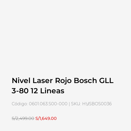
Nivel Laser Rojo Bosch GLL
3-80 12 Lineas
Código: 0601.063.S00-000 | SKU: HYSBOS0036
El
El
S/
2,499.00
S/
1,649.00
precio
precio