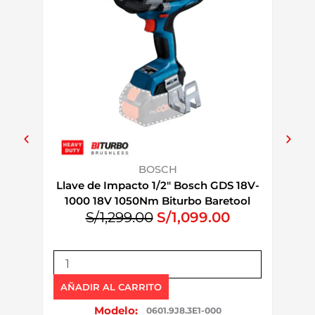
BOSCH
Llave de Impacto 1/2″ Bosch GDS 18V-
Kit C
1000 18V 1050Nm Biturbo Baretool
E
E
S/
1,299.00
S/
1,099.00
l
l
p
p
L
K
r
r
l
i
e
e
a
t
AÑADIR AL CARRITO
AÑAD
v
c
c
C
Modelo:
0601.9J8.3E1-000
e
a