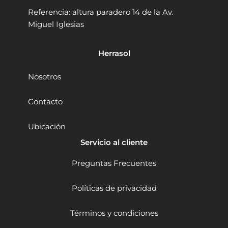
8
9
0
i
Referencia: altura paradero 14 de la Av.
V
a
9
0
Miguel Iglesias
-
s
.
.
1
G
0
0
B
Herrasol
0
0
A
0
.
1
1
8
Nosotros
8
V
V
4
Contacto
1
A
0
h
Ubicación
5
B
0
o
Servicio al cliente
N
s
m
c
Preguntas Frecuentes
B
h
i
c
t
Políticas de privacidad
a
u
n
r
t
Términos y condiciones
b
i