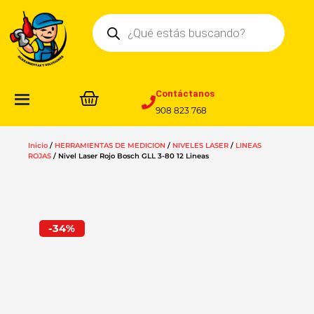
Ir
Búsqueda
al
de
contenido
productos
Contáctanos
908 823 768
Inicio
/
HERRAMIENTAS DE MEDICION
/
NIVELES LASER
/
LINEAS
ROJAS
/ Nivel Laser Rojo Bosch GLL 3-80 12 Lineas
-34%