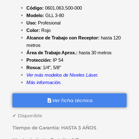
original
actual
Código:
0601.063.S00-000
era:
es:
Modelo:
GLL 3-80
S/2,499.00.
S/1,649.00.
Uso:
Profesional
Color:
Rojo
Alcance de Trabajo con Receptor:
hasta 120
metros
Área de Trabajo Aprox.:
hasta 30 metros
Protección:
IP 54
Rosca:
1/4″, 5/8″
Ver más modelos de Niveles Láser.
Más información.
Ver ficha técnica
✔ Disponible
Tiempo de Garantía: HASTA 3 AÑOS