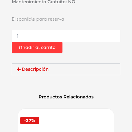
Mantenimiento Gratuito: NO
Rotomartillo
Disponible para reserva
SDS-
Plus
Crown
CT18102
Añadir al carrito
5J
1500W
32mm
cantidad
Descripción
Productos Relacionados
-27%
-33%