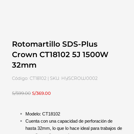
Rotomartillo SDS-Plus
Crown CT18102 5J 1500W
32mm
Código: CT18102 | SKU: HYSCROW0002
El
El
S/
599.00
S/
369.00
precio
precio
original
actual
Modelo: CT18102
era:
es:
Cuenta con una capacidad de perforación de
S/599.00.
S/369.00.
hasta 32mm, lo que lo hace ideal para trabajos de