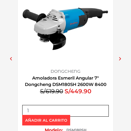
DONGCHENG
Amoladora Esmeril Angular 7″
Sier
Dongcheng DSM180SH 2600W 8400
E
E
S/
619.90
S/
449.90
rpm Arranque Suave
l
l
p
p
A
S
r
r
m
i
e
e
o
e
AÑADIR AL CARRITO
AÑAD
l
c
c
r
Modelo:
DSM180SH
a
r