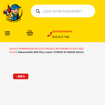
Ir
Búsqueda
al
de
contenido
productos
Contáctanos
908 823 768
Inicio
/
HERRAMIENTAS ELECTRICAS
/
ROTOMARTILLOS
/
SDS-
PLUS
/ Rotomartillo SDS-Plus Crown CT18102 5J 1500W 32mm
-38%