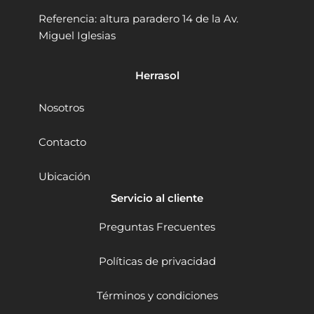
n
.
.
5
Referencia: altura paradero 14 de la Av.
g
S
9
Miguel Iglesias
c
5
0
h
8
.
e
0
Herrasol
n
W
g
8
D
5
Nosotros
S
m
M
m
Contacto
1
c
8
a
Ubicación
0
n
S
t
Servicio al cliente
H
i
2
d
Preguntas Frecuentes
6
a
0
d
0
Políticas de privacidad
W
8
Términos y condiciones
4