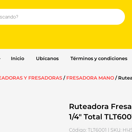
Inicio
Ubícanos
Términos y condiciones
EADORAS Y FRESADORAS
/
FRESADORA MANO
/ Rute
Ruteadora Fres
1/4″ Total TLT6
Código: TLT6001 | SKU: H