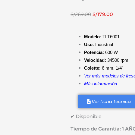
El
El
S/
269.00
S/
179.00
precio
precio
original
actual
Modelo:
TLT6001
era:
es:
Uso:
Industrial
S/269.00.
S/179.00.
Potencia:
600 W
Velocidad:
34500 rpm
Colette:
6 mm, 1/4″
Ver más modelos de fres
Más información.
Ver ficha técnica
✔ Disponible
Tiempo de Garantía: 1 AÑ