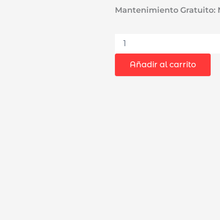
Mantenimiento Gratuito:
Ruteadora
Fresadora
Tupi
Añadir al carrito
de
Mano
6mm,
1/4"
Total
TLT6001
600W
34500rpm
cantidad