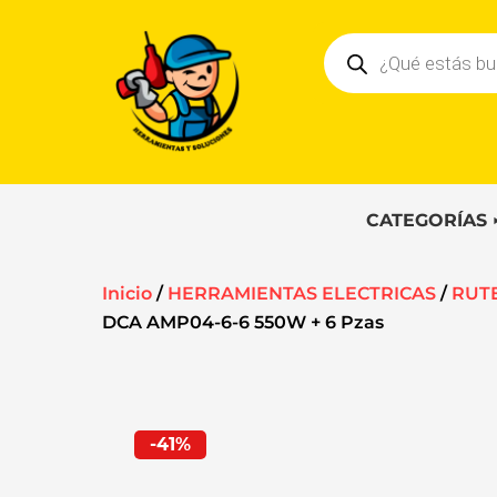
Ir
Búsqueda
al
de
contenido
productos
CATEGORÍAS
Inicio
/
HERRAMIENTAS ELECTRICAS
/
RUT
DCA AMP04-6-6 550W + 6 Pzas
-41%