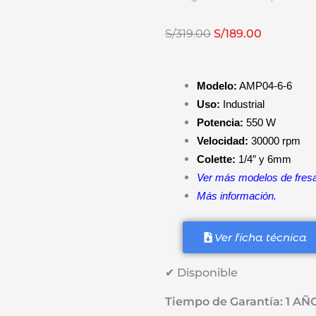
El
El
S/
319.00
S/
189.00
precio
precio
original
actual
Modelo:
AMP04-6-6
era:
es:
Uso:
Industrial
S/319.00.
S/189.00.
Potencia:
550 W
Velocidad:
30000 rpm
Colette:
1/4″ y 6mm
Ver más modelos de fres
Más información.
Ver ficha técnica
✔ Disponible
Tiempo de Garantía: 1 AÑ