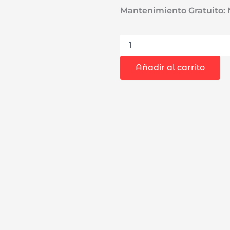
Mantenimiento Gratuito:
Ruteadora
Fresadora
Tupi
Añadir al carrito
de
Mano
Palma
1/4"
DCA
AMP04-
6-
6
550W
+
6
Pzas
cantidad