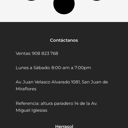
5
T
0
r
.
u
p
e
r
1
Contáctanos
1
8
Ventas: 908 823 768
6
9
1
Lunes a Sábado: 8:00-am a 7:00pm
/
4
Av. Juan Velasco Alvarado 1081, San Juan de
"
Miraflores
x
7
0
Referencia: altura paradero 14 de la Av.
m
Miguel Iglesias
m
5
P
Herrasol