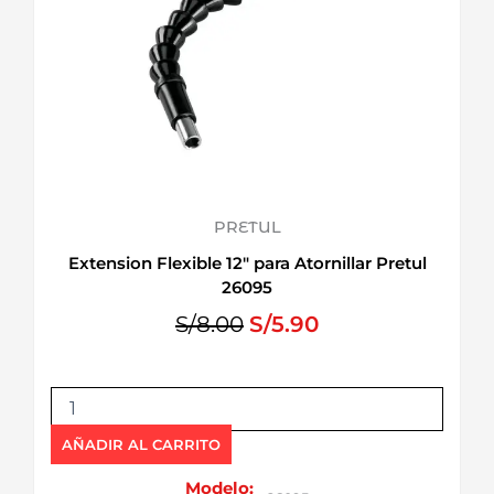
PRETUL
Extension Flexible 12″ para Atornillar Pretul
26095
E
E
S/
8.00
S/
5.90
l
l
p
p
E
r
r
x
e
e
t
AÑADIR AL CARRITO
c
c
e
i
i
n
Modelo: