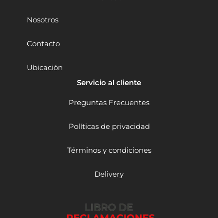
c
s
Nosotros
c
a
n
Contacto
t
i
Ubicación
d
a
Servicio al cliente
d
Preguntas Frecuentes
Políticas de privacidad
Términos y condiciones
Delivery