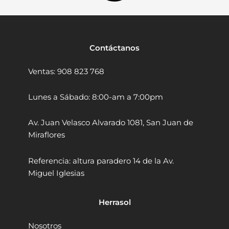
w
9
0
a
.
.
l
t
0
D
0
Contáctanos
C
.
H
Ventas: 908 823 768
7
7
3
Lunes a Sábado: 8:00-am a 7:00pm
Y
2
Av. Juan Velasco Alvarado 1081, San Juan de
-
Miraflores
B
2
6
Referencia: altura paradero 14 de la Av.
0
Miguel Iglesias
V
X
R
Herrasol
M
A
Nosotros
X