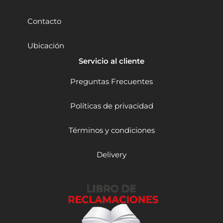
F
l
Contacto
e
x
Ubicación
V
o
Servicio al cliente
l
t
Preguntas Frecuentes
1
9
Políticas de privacidad
.
4
J
Términos y condiciones
2
B
Delivery
a
t
x
1
2
A
h