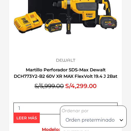
DEWALT
Martillo Perforador SDS-Max Dewalt
DCH773Y2-B2 60V XR MAX FlexVolt 19.4 J 2Bat
x 12Ah Brushless
E
E
S/
5,999.00
S/
4,299.00
l
l
p
p
M
r
r
Ordenar por
a
e
e
r
LEER MÁS
c
c
t
i
i
i
Modelo: