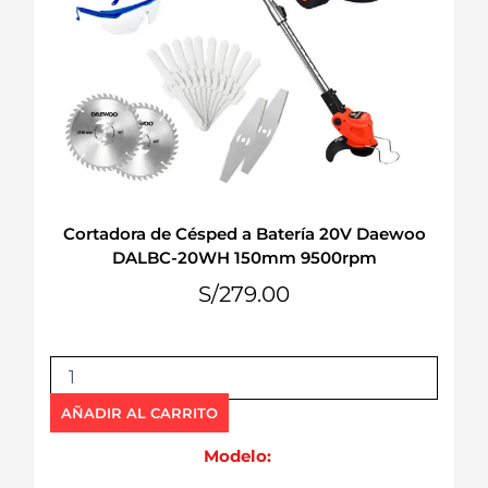
Cortadora de Césped a Batería 20V Daewoo
DALBC-20WH 150mm 9500rpm
S/
279.00
C
o
r
AÑADIR AL CARRITO
t
a
Modelo:
d