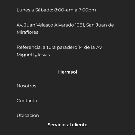
S
Lunes a Sábado: 8:00-am a 7:00pm
5
5
1
Av. Juan Velasco Alvarado 1081, San Juan de
B
Miraflores
-
B
3
Referencia: altura paradero 14 de la Av.
2
Miguel Iglesias
0
V
M
Herrasol
a
x
Nosotros
2
6
Contacto
0
0
r
Ubicación
p
Servicio al cliente
m
S