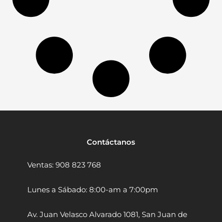
g
:
2
a
c
n
S
8
h
t
/
9
e
i
3
.
n
d
g
9
0
a
D
9
0
d
S
.
.
P
0
0
0
6
-
.
1
8
0
Contáctanos
1
4
Ventas: 908 823 768
0
0
W
Lunes a Sábado: 8:00-am a 7:00pm
V
e
Av. Juan Velasco Alvarado 1081, San Juan de
l