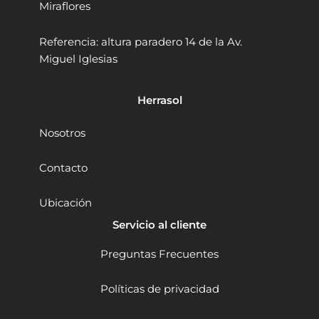
Miraflores
o
c
i
Referencia: altura paradero 14 de la Av.
d
Miguel Iglesias
a
d
V
Herrasol
a
r
Nosotros
i
a
b
Contacto
l
e
Ubicación
c
a
Servicio al cliente
n
t
Preguntas Frecuentes
i
d
Políticas de privacidad
a
d