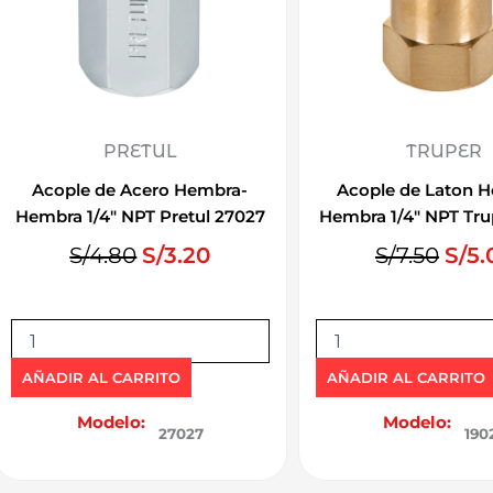
PRETUL
TRUPER
Acople de Acero Hembra-
Acople de Laton 
Hembra 1/4″ NPT Pretul 27027
Hembra 1/4″ NPT Tru
E
E
E
S/
4.80
S/
3.20
S/
7.50
S/
5.
l
l
l
p
p
p
A
A
r
r
r
c
c
e
e
e
o
o
AÑADIR AL CARRITO
AÑADIR AL CARRITO
c
c
c
p
p
l
l
Modelo:
Modelo:
i
i
i
27027
190
e
e
o
o
o
d
d
o
a
o
e
e