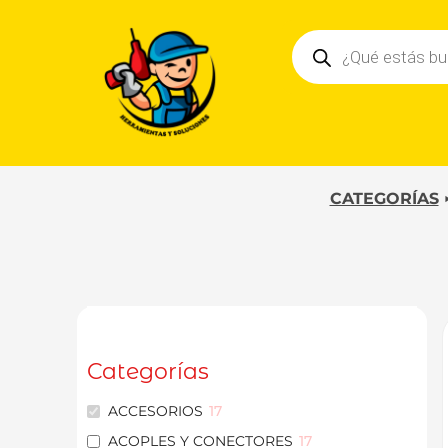
Ir
Búsqueda
al
de
contenido
productos
CATEGORÍAS
Categorías
ACCESORIOS
17
ACOPLES Y CONECTORES
17