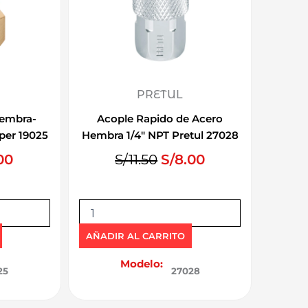
PRETUL
Hembra-
Acople Rapido de Acero
per 19025
Hembra 1/4″ NPT Pretul 27028
E
E
E
00
S/
11.50
S/
8.00
l
l
l
p
p
p
A
r
r
r
c
e
e
e
o
AÑADIR AL CARRITO
c
c
c
p
l
Modelo:
i
i
i
25
27028
e
o
o
o
R
a
o
a
a