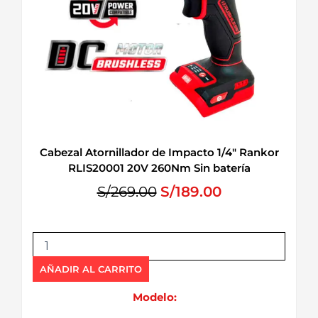
Cabezal Atornillador de Impacto 1/4″ Rankor
RLIS20001 20V 260Nm Sin batería
E
E
S/
269.00
S/
189.00
l
l
p
p
C
r
r
a
e
e
b
AÑADIR AL CARRITO
c
c
e
i
i
z
Modelo:
o
o
a