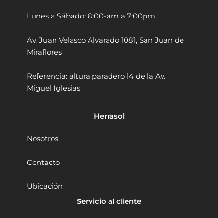
m
Lunes a Sábado: 8:00-am a 7:00pm
b
r
i
Av. Juan Velasco Alvarado 1081, San Juan de
c
Miraflores
a
K
a
Referencia: altura paradero 14 de la Av.
i
Miguel Iglesias
l
i
K
Herrasol
L
R
Nosotros
0
8
Contacto
0
1
B
Ubicación
r
Servicio al cliente
u
s