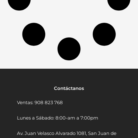
r
d
s
a
l
R
e
c
o
l
e
c
c
i
ó
n
Contáctanos
P
o
Ventas: 908 823 768
l
v
o
Lunes a Sábado: 8:00-am a 7:00pm
7
"
Av. Juan Velasco Alvarado 1081, San Juan de
M