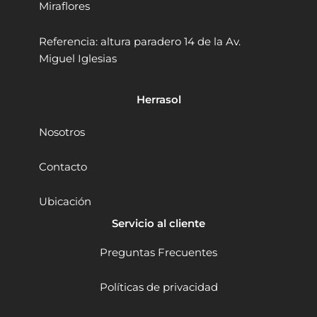
Miraflores
u
l
t
Referencia: altura paradero 14 de la Av.
i
Miguel Iglesias
m
a
r
Herrasol
c
a
Nosotros
c
a
n
Contacto
t
i
Ubicación
d
a
Servicio al cliente
d
Preguntas Frecuentes
Políticas de privacidad