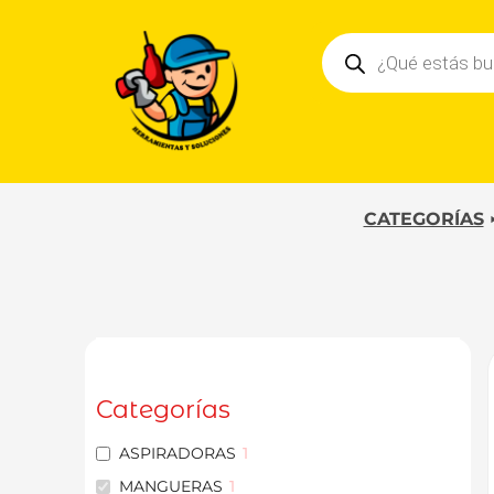
Ir
Búsqueda
al
de
contenido
productos
CATEGORÍAS
Categorías
ASPIRADORAS
1
MANGUERAS
1