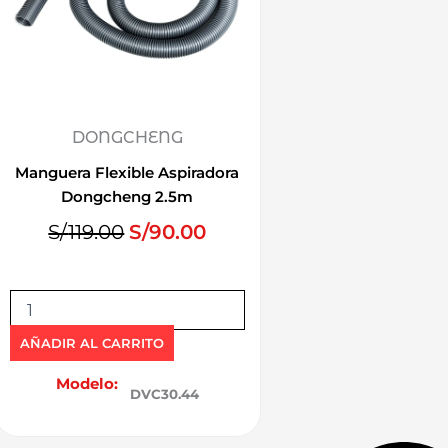
DONGCHENG
Manguera Flexible Aspiradora
Dongcheng 2.5m
E
E
S/
119.00
S/
90.00
l
l
p
p
M
r
r
a
e
e
n
AÑADIR AL CARRITO
c
c
g
u
Modelo:
i
i
DVC30.44
e
o
o
r
o
a
a