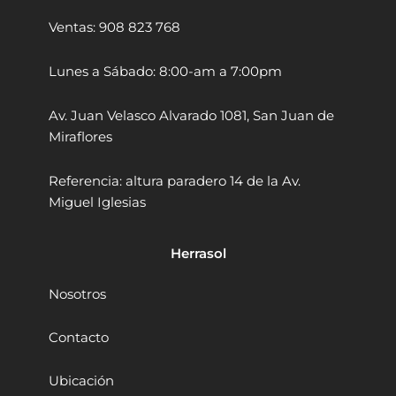
R
Ventas: 908 823 768
1
5
0
Lunes a Sábado: 8:00-am a 7:00pm
0
0
Av. Juan Velasco Alvarado 1081, San Juan de
r
Miraflores
p
m
8
Referencia: altura paradero 14 de la Av.
2
Miguel Iglesias
.
5
x
Herrasol
2
m
Nosotros
m
S
i
Contacto
n
B
Ubicación
a