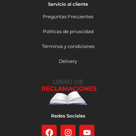
t
Servicio al cliente
e
r
Preguntas Frecuentes
i
a
Políticas de privacidad
s
c
a
Términos y condiciones
n
t
Delivery
i
d
a
d
Redes Sociales
F
I
Y
a
n
o