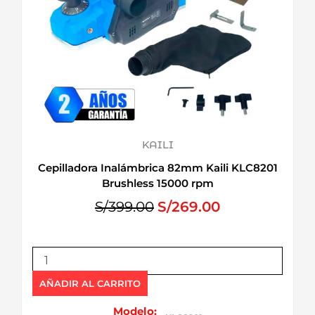
KAILI
Cepilladora Inalámbrica 82mm Kaili KLC8201
Brushless 15000 rpm
E
E
S/
399.00
S/
269.00
l
l
p
p
C
r
r
e
e
e
p
AÑADIR AL CARRITO
c
c
i
i
i
l
Modelo: