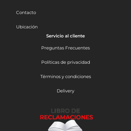
H
i
Contacto
e
r
Ubicación
r
o
Servicio al cliente
N
o
Preguntas Frecuentes
d
u
Políticas de privacidad
l
a
r
Términos y condiciones
c
a
Delivery
n
t
i
d
a
d