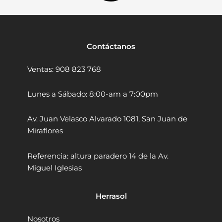
u
0
p
.
e
r
1
Contáctanos
4
8
Ventas: 908 823 768
1
0
2
Lunes a Sábado: 8:00-am a 7:00pm
T
o
Av. Juan Velasco Alvarado 1081, San Juan de
n
Miraflores
e
l
a
Referencia: altura paradero 14 de la Av.
d
Miguel Iglesias
a
s
B
Herrasol
a
s
Nosotros
e