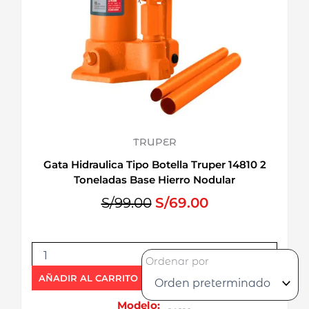
TRUPER
Gata Hidraulica Tipo Botella Truper 14810 2
Toneladas Base Hierro Nodular
E
E
S/
99.00
S/
69.00
l
l
p
p
G
r
r
Ordenar por
a
e
e
t
AÑADIR AL CARRITO
c
c
a
i
i
H
Modelo: