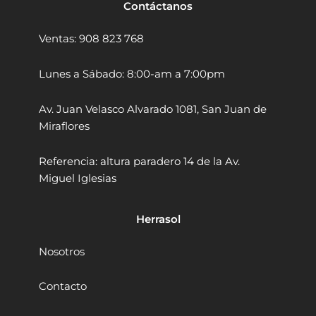
e
:
Contáctanos
o
n
r
S
n
g
a
/
Ventas: 908 823 768
g
u
:
2
c
l
h
S
9
a
Lunes a Sábado: 8:00-am a 7:00pm
e
r
/
9
n
4
3
.
Av. Juan Velasco Alvarado 1081, San Juan de
g
.
9
0
D
5
Miraflores
9
0
S
"
E
.
.
D
Referencia: altura paradero 14 de la Av.
1
o
0
Miguel Iglesias
5
n
0
0
g
.
2
c
Herrasol
5
h
0
e
W
n
Nosotros
1
g
/
D
Contacto
3
S
H
M