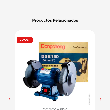
2200W
6600rpm
cantidad
Productos Relacionados
-25%
-30%
DONGCHENG