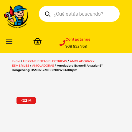
Ir
Búsqueda
al
de
contenido
productos
Contáctanos
908 823 768
Inicio
/
HERRAMIENTAS ELECTRICAS
/
AMOLADORAS Y
ESMERILES
/
AMOLADORAS
/ Amoladora Esmeril Angular 9″
Dongcheng DSM02-230B 2200W 6600rpm
-23%