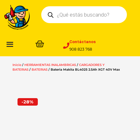
Ir
Búsqueda
al
de
contenido
productos
Contáctanos
908 823 768
Inicio
/
HERRAMIENTAS INALAMBRICAS
/
CARGADORES Y
BATERIAS
/
BATERIAS
/ Bateria Makita BL4025 2.5Ah XGT 40V Max
-28%