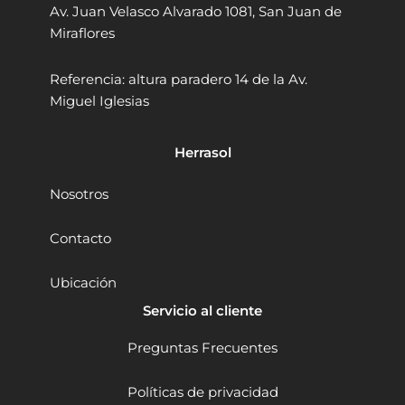
3
.
Av. Juan Velasco Alvarado 1081, San Juan de
G
4
5
0
T
0
Miraflores
9
0
c
V
a
.
.
)
Referencia: altura paradero 14 de la Av.
n
2
0
Miguel Iglesias
t
.
0
i
5
.
d
A
Herrasol
a
h
d
B
L
Nosotros
4
0
Contacto
2
5
Ubicación
+
C
Servicio al cliente
a
r
Preguntas Frecuentes
g
a
Políticas de privacidad
d