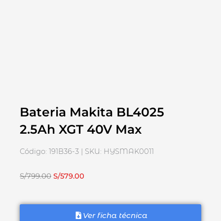
Bateria Makita BL4025
2.5Ah XGT 40V Max
Código: 191B36-3 | SKU: HYSMAK0011
El
El
S/
799.00
S/
579.00
precio
precio
original
actual
era:
es:
Ver ficha técnica