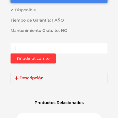
S/799.00.
S/579.00.
✔ Disponible
Tiempo de Garantía: 1 AÑO
Mantenimiento Gratuito: NO
Bateria
Makita
BL4025
Añadir al carrito
2.5Ah
XGT
40V
Max
Descripción
cantidad
Productos Relacionados