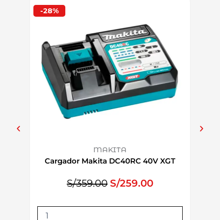
-28%
-20%
MAKITA
Cargador Makita DC40RC 40V XGT
Kit
2.
E
E
S/
359.00
S/
259.00
l
l
p
p
C
K
r
r