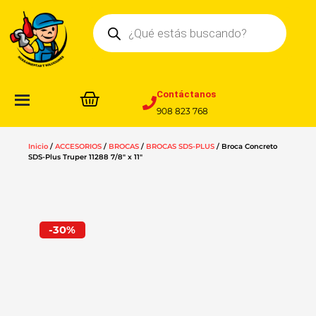
Ir
Búsqueda
al
de
contenido
productos
Contáctanos
908 823 768
Inicio
/
ACCESORIOS
/
BROCAS
/
BROCAS SDS-PLUS
/ Broca Concreto
SDS-Plus Truper 11288 7/8″ x 11″
-30%