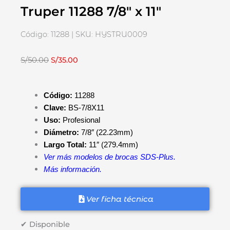
Truper 11288 7/8″ x 11″
Código: 11288 | SKU: HYSTRU0009
El
El
S/
50.00
S/
35.00
precio
precio
original
actual
Código:
11288
era:
es:
Clave:
BS-7/8X11
S/50.00.
S/35.00.
Uso:
Profesional
Diámetro:
7/8″ (22.23mm)
Largo Total:
11″ (279.4mm)
Ver más modelos de brocas SDS-Plus.
Más información.
Ver ficha técnica
✔ Disponible