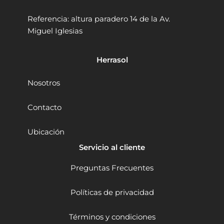
.
.
r
r
1
0
1
Referencia: altura paradero 14 de la Av.
1
1
0
Miguel Iglesias
2
2
.
8
6
9
8
Herrasol
1
7
"
/
x
8
Nosotros
1
"
0
x
Contacto
"
8
c
"
Ubicación
a
c
n
a
Servicio al cliente
t
n
i
t
Preguntas Frecuentes
d
i
a
d
d
a
Políticas de privacidad
d
Términos y condiciones