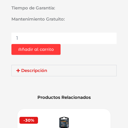
Tiempo de Garantía:
Mantenimiento Gratuito:
Broca
Concreto
SDS-
Añadir al carrito
Plus
Truper
11288
7/8"
Descripción
x
11"
cantidad
Productos Relacionados
-30%
-29%