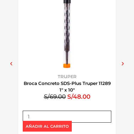
TRUPER
Broca Concreto SDS-Plus Truper 11289
Broca
1″ x 10″
E
E
S/
69.00
S/
48.00
l
l
p
p
B
B
r
r
r
r
e
e
o
o
AÑADIR AL CARRITO
AÑAD
c
c
c
c