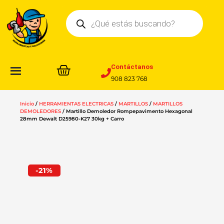
Ir
Búsqueda
al
de
contenido
productos
Contáctanos
908 823 768
Inicio
/
HERRAMIENTAS ELECTRICAS
/
MARTILLOS
/
MARTILLOS
DEMOLEDORES
/ Martillo Demoledor Rompepavimento Hexagonal
28mm Dewalt D25980-K27 30kg + Carro
-21%