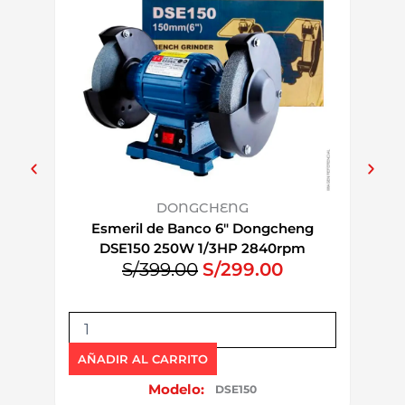
DONGCHENG
Esmeril de Banco 6″ Dongcheng
Ll
DSE150 250W 1/3HP 2840rpm
DP
E
E
S/
399.00
S/
299.00
l
l
p
p
E
L
r
r
s
l
e
e
m
a
AÑADIR AL CARRITO
AÑAD
e
c
c
v
Modelo:
DSE150
r
e
i
i