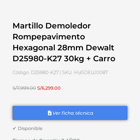
Martillo Demoledor
Rompepavimento
Hexagonal 28mm Dewalt
D25980-K27 30kg + Carro
Código: D25980-K27 | SKU: HYSDEW0087
El
El
S/
7,999.00
S/
6,299.00
precio
precio
original
actual
era:
es:
Ver ficha técnica
S/7,999.00.
S/6,299.00.
✔ Disponible