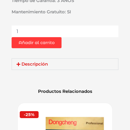
Tiempo de Garantía: 3 AÑOS
Mantenimiento Gratuito: SI
Martillo
Demoledor
Rompepavimento
Añadir al carrito
Hexagonal
28mm
Dewalt
D25980-
Descripción
K27
30kg
+
Carro
Productos Relacionados
cantidad
-25%
-9%