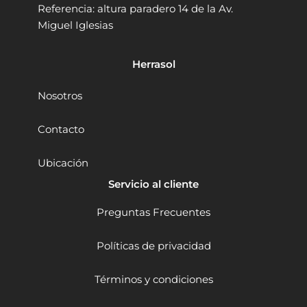
.
.
Referencia: altura paradero 14 de la Av.
1
P
0
Miguel Iglesias
5
B
0
0
1
.
2
6
Herrasol
5
4
0
5
W
0
Nosotros
1
W
/
M
Contacto
3
1
H
0
Ubicación
P
-
2
M
Servicio al cliente
8
1
4
6
Preguntas Frecuentes
0
2
r
4
p
Políticas de privacidad
0
m
-
c
3
Términos y condiciones
a
0
n
0