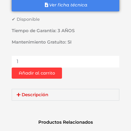
Ver ficha técnica
✔ Disponible
Tiempo de Garantía: 3 AÑOS
Mantenimiento Gratuito: SI
Rotomartillo
SDS-
Plus
Añadir al carrito
Dewalt
DCH133M2-
B2
20V
Descripción
XR
MAX
2.6J
Brushless
Productos Relacionados
2Bat
x