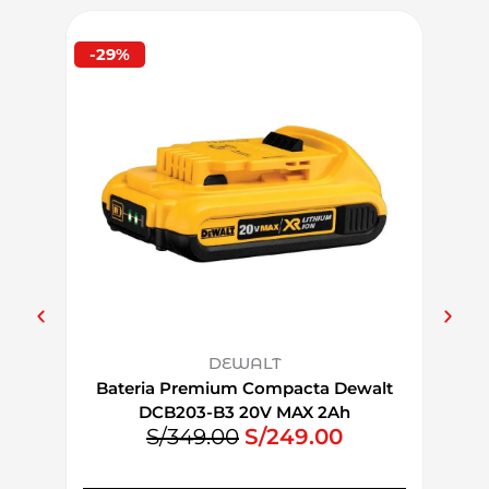
4Ah
cantidad
-29%
-35%
DEWALT
Bateria Premium Compacta Dewalt
Comb
DCB203-B3 20V MAX 2Ah
MAX 
E
E
S/
349.00
S/
249.00
Ator
l
l
p
p