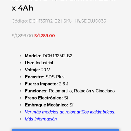
x 4Ah
Código: DCH133M2-B2 | SKU: HYSDEW0035
El
El
S/
1,899.00
S/
1,289.00
precio
precio
original
actual
Modelo:
DCH133M2-B2
era:
es:
Uso:
Industrial
S/1,899.00.
S/1,289.00.
Voltaje:
20 V
Encastre:
SDS-Plus
Fuerza Impacto:
2.6 J
Funciones:
Rotomartillo, Rotación y Cincelado
Freno Electrónico:
Sí
Embrague Mecánico:
Sí
Ver más modelos de rotomartillos inalámbricos.
Más información.