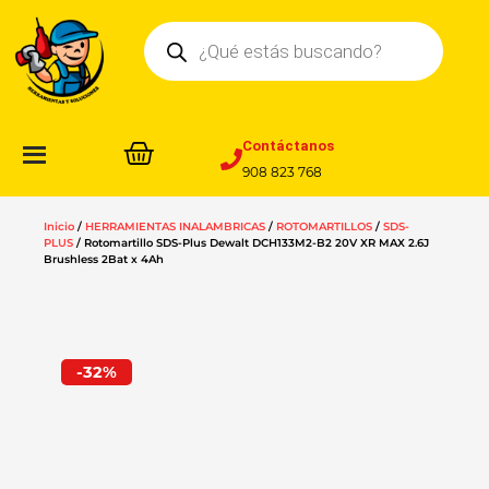
Ir
Búsqueda
al
de
contenido
productos
Contáctanos
908 823 768
Inicio
/
HERRAMIENTAS INALAMBRICAS
/
ROTOMARTILLOS
/
SDS-
PLUS
/ Rotomartillo SDS-Plus Dewalt DCH133M2-B2 20V XR MAX 2.6J
Brushless 2Bat x 4Ah
-32%