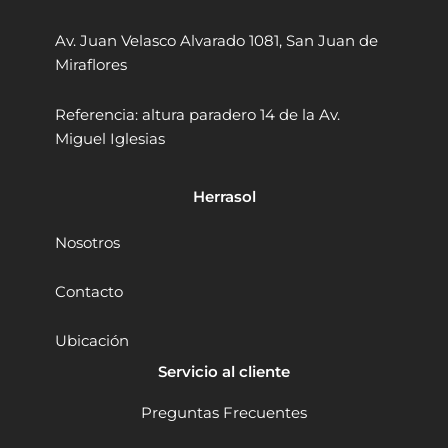
D
2
/
9
e
0
3
.
Av. Juan Velasco Alvarado 1081, San Juan de
w
V
4
0
a
X
Miraflores
9
0
l
R
t
.
.
M
Referencia: altura paradero 14 de la Av.
D
A
0
Miguel Iglesias
C
X
0
B
T
.
2
a
Herrasol
0
l
3
a
-
d
Nosotros
B
r
3
o
Contacto
2
P
0
e
Ubicación
V
r
M
c
Servicio al cliente
A
u
X
t
Preguntas Frecuentes
2
o
A
r