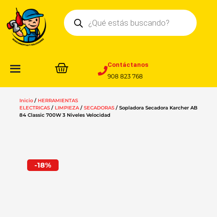
Ir
Búsqueda
al
de
contenido
productos
Contáctanos
908 823 768
Inicio
/
HERRAMIENTAS
ELECTRICAS
/
LIMPIEZA
/
SECADORAS
/ Sopladora Secadora Karcher AB
84 Classic 700W 3 Niveles Velocidad
-18%