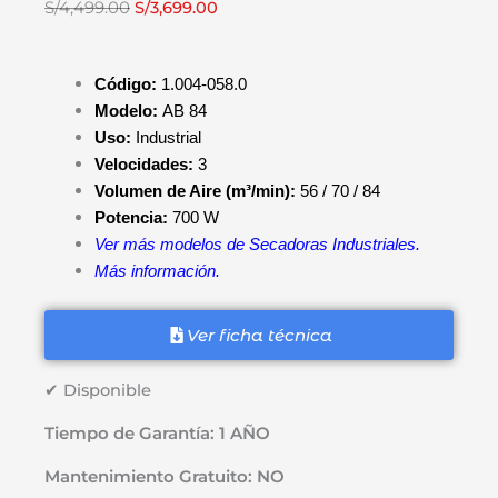
El
El
S/
4,499.00
S/
3,699.00
precio
precio
original
actual
Código:
1.004-058.0
era:
es:
Modelo:
AB 84
S/4,499.00.
S/3,699.00.
Uso:
Industrial
Velocidades:
3
Volumen de Aire (m³/min):
56 / 70 / 84
Potencia:
700 W
Ver más modelos de Secadoras Industriales.
Más información.
Ver ficha técnica
✔ Disponible
Tiempo de Garantía: 1 AÑO
Mantenimiento Gratuito: NO