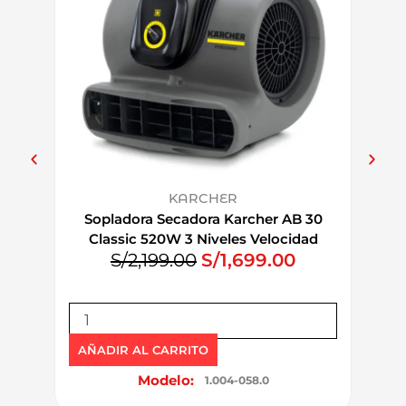
KARCHER
Sopladora Secadora Karcher AB 30
Paño
Classic 520W 3 Niveles Velocidad
E
E
S/
2,199.00
S/
1,699.00
l
l
p
p
S
P
AÑAD
r
r
o
a
e
e
p
ñ
AÑADIR AL CARRITO
l
c
c
o
Modelo:
1.004-058.0
a
B
i
i
d
o