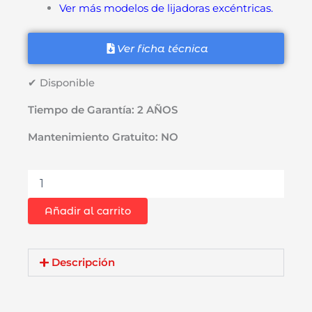
Ver más modelos de lijadoras excéntricas.
Ver ficha técnica
✔ Disponible
Tiempo de Garantía: 2 AÑOS
Mantenimiento Gratuito: NO
Lijadora
Excentrica
Rotoorbital
Añadir al carrito
5"
Dongcheng
DSA125
300W
Descripción
6
Velocidades
cantidad