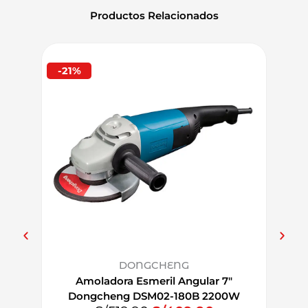
Productos Relacionados
-21%
-27%
DONGCHENG
Amoladora Esmeril Angular 7″
A
Dongcheng DSM02-180B 2200W
Don