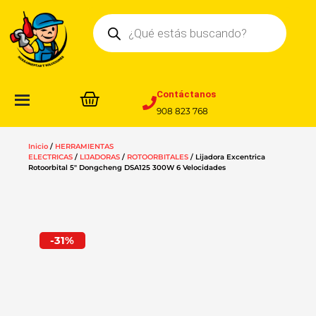
Ir
Búsqueda
al
de
contenido
productos
Contáctanos
908 823 768
Inicio
/
HERRAMIENTAS
ELECTRICAS
/
LIJADORAS
/
ROTOORBITALES
/ Lijadora Excentrica
Rotoorbital 5″ Dongcheng DSA125 300W 6 Velocidades
-31%