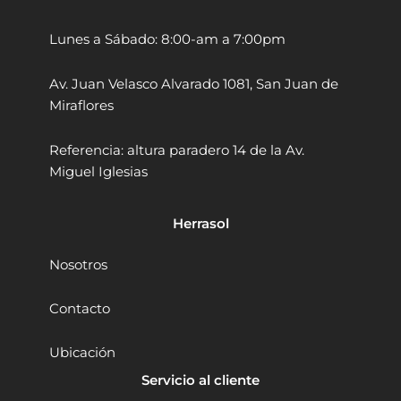
:
4
l
l
a
S
0
a
Lunes a Sábado: 8:00-am a 7:00pm
r
r
/
9
7
7
5
.
Av. Juan Velasco Alvarado 1081, San Juan de
"
"
1
9
D
D
Miraflores
9
0
o
o
n
.
.
n
Referencia: altura paradero 14 de la Av.
g
g
9
Miguel Iglesias
c
c
0
h
h
.
e
e
Herrasol
n
n
g
g
D
D
Nosotros
S
S
M
M
Contacto
0
1
2
8
Ubicación
-
0
1
S
Servicio al cliente
8
H