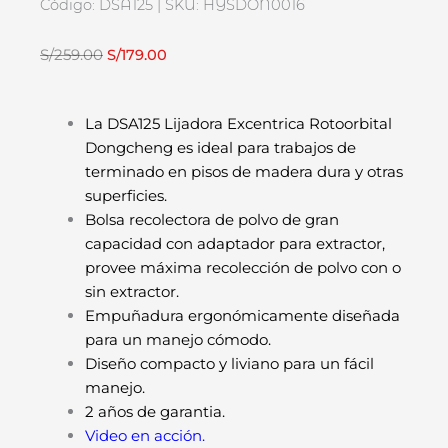
Código: DSA125 | SKU: HYSDON0016
El
El
S/
259.00
S/
179.00
precio
precio
original
actual
La DSA125 Lijadora Excentrica Rotoorbital
era:
es:
Dongcheng es ideal para trabajos de
S/259.00.
S/179.00.
terminado en pisos de madera dura y otras
superficies.
Bolsa recolectora de polvo de gran
capacidad con adaptador para extractor,
provee máxima recolección de polvo con o
sin extractor.
Empuñadura ergonómicamente diseñada
para un manejo cómodo.
Diseño compacto y liviano para un fácil
manejo.
2 años de garantia.
Video en acción.